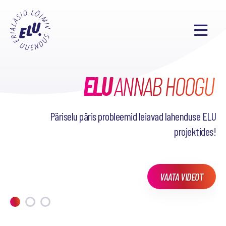
ELU
TAHAD TEADA, MIDA
SEL SEMESTRIL
ANNAB HOOGU
38
PÕNEVAT PROJEKTI
OLEME TEINUD?
Päriselu päris probleemid leiavad lahenduse ELU
projektides!
VAATA VIDEOT