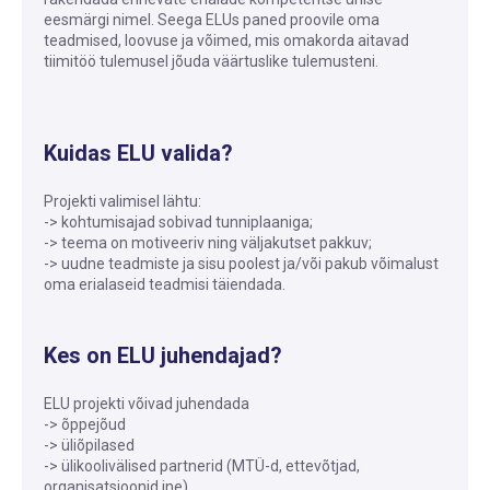
eesmärgi nimel. Seega ELUs paned proovile oma
teadmised, loovuse ja võimed, mis omakorda aitavad
tiimitöö tulemusel jõuda väärtuslike tulemusteni.
Kuidas ELU valida?
Projekti valimisel lähtu:
-> kohtumisajad sobivad tunniplaaniga;
-> teema on motiveeriv ning väljakutset pakkuv;
-> uudne teadmiste ja sisu poolest ja/või pakub võimalust
oma erialaseid teadmisi täiendada.
Kes on ELU juhendajad?
ELU projekti võivad juhendada
-> õppejõud
-> üliõpilased
-> ülikoolivälised partnerid (MTÜ-d, ettevõtjad,
organisatsioonid jne)