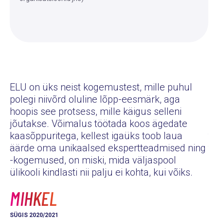
ELU on üks neist kogemustest, mille puhul
polegi niivõrd oluline lõpp-eesmärk, aga
Eg
hoopis see protsess, mille käigus selleni
pe
jõutakse. Võimalus töötada koos ägedate
pu
kaasõppuritega, kellest igaüks toob laua
tu
äärde oma unikaalsed ekspertteadmised ning
tu
-kogemused, on miski, mida väljaspool
hä
ülikooli kindlasti nii palju ei kohta, kui võiks.
K
MIHKEL
KE
SÜGIS 2020/2021