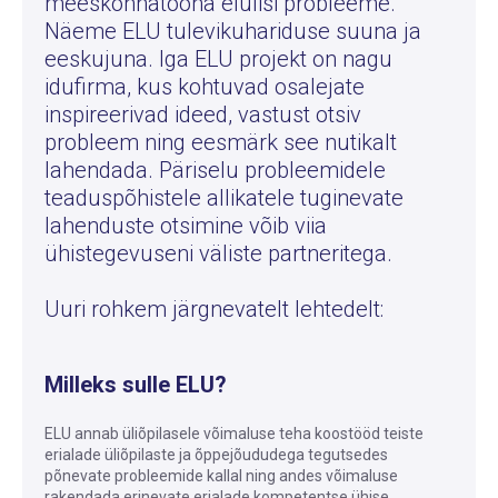
meeskonnatööna elulisi probleeme.
Näeme ELU tulevikuhariduse suuna ja
eeskujuna. Iga ELU projekt on nagu
idufirma, kus kohtuvad osalejate
inspireerivad ideed, vastust otsiv
probleem ning eesmärk see nutikalt
lahendada. Päriselu probleemidele
teaduspõhistele allikatele tuginevate
lahenduste otsimine võib viia
ühistegevuseni väliste partneritega.
Uuri rohkem järgnevatelt lehtedelt:
Milleks sulle ELU?
ELU annab üliõpilasele võimaluse teha koostööd teiste
erialade üliõpilaste ja õppejõududega tegutsedes
põnevate probleemide kallal ning andes võimaluse
rakendada erinevate erialade kompetentse ühise