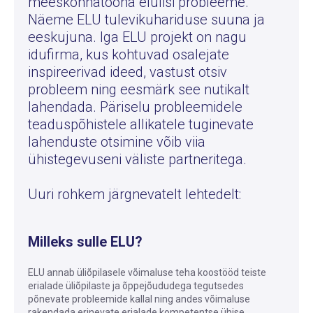
meeskonnatööna elulisi probleeme.
Näeme ELU tulevikuhariduse suuna ja
eeskujuna. Iga ELU projekt on nagu
idufirma, kus kohtuvad osalejate
inspireerivad ideed, vastust otsiv
probleem ning eesmärk see nutikalt
lahendada. Päriselu probleemidele
teaduspõhistele allikatele tuginevate
lahenduste otsimine võib viia
ühistegevuseni väliste partneritega.
Uuri rohkem järgnevatelt lehtedelt:
Milleks sulle ELU?
ELU annab üliõpilasele võimaluse teha koostööd teiste
erialade üliõpilaste ja õppejõududega tegutsedes
põnevate probleemide kallal ning andes võimaluse
rakendada erinevate erialade kompetentse ühise