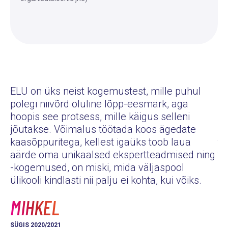
ELU on üks neist kogemustest, mille puhul
polegi niivõrd oluline lõpp-eesmärk, aga
Eg
hoopis see protsess, mille käigus selleni
pe
jõutakse. Võimalus töötada koos ägedate
pu
kaasõppuritega, kellest igaüks toob laua
tu
äärde oma unikaalsed ekspertteadmised ning
tu
-kogemused, on miski, mida väljaspool
hä
ülikooli kindlasti nii palju ei kohta, kui võiks.
K
MIHKEL
KE
SÜGIS 2020/2021