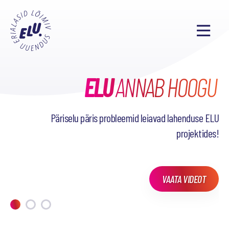
ELU
TAHAD TEADA, MIDA
SEL SEMESTRIL
ANNAB HOOGU
38
PÕNEVAT PROJEKTI
OLEME TEINUD?
Päriselu päris probleemid leiavad lahenduse ELU
projektides!
VAATA VIDEOT