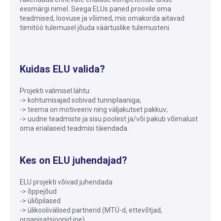
eesmärgi nimel. Seega ELUs paned proovile oma
teadmised, loovuse ja võimed, mis omakorda aitavad
tiimitöö tulemusel jõuda väärtuslike tulemusteni.
Kuidas ELU valida?
Projekti valimisel lähtu:
-> kohtumisajad sobivad tunniplaaniga;
-> teema on motiveeriv ning väljakutset pakkuv;
-> uudne teadmiste ja sisu poolest ja/või pakub võimalust
oma erialaseid teadmisi täiendada.
Kes on ELU juhendajad?
ELU projekti võivad juhendada
-> õppejõud
-> üliõpilased
-> ülikoolivälised partnerid (MTÜ-d, ettevõtjad,
organisatsioonid jne)