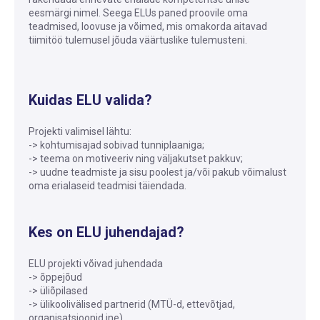
eesmärgi nimel. Seega ELUs paned proovile oma
teadmised, loovuse ja võimed, mis omakorda aitavad
tiimitöö tulemusel jõuda väärtuslike tulemusteni.
Kuidas ELU valida?
Projekti valimisel lähtu:
-> kohtumisajad sobivad tunniplaaniga;
-> teema on motiveeriv ning väljakutset pakkuv;
-> uudne teadmiste ja sisu poolest ja/või pakub võimalust
oma erialaseid teadmisi täiendada.
Kes on ELU juhendajad?
ELU projekti võivad juhendada
-> õppejõud
-> üliõpilased
-> ülikoolivälised partnerid (MTÜ-d, ettevõtjad,
organisatsioonid jne)