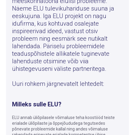
meeskonnatööna elulisi probleeme.
Näeme ELU tulevikuhariduse suuna ja
eeskujuna. Iga ELU projekt on nagu
idufirma, kus kohtuvad osalejate
inspireerivad ideed, vastust otsiv
probleem ning eesmärk see nutikalt
lahendada. Päriselu probleemidele
teaduspõhistele allikatele tuginevate
lahenduste otsimine võib viia
ühistegevuseni väliste partneritega.
Uuri rohkem järgnevatelt lehtedelt:
Milleks sulle ELU?
ELU annab üliõpilasele võimaluse teha koostööd teiste
erialade üliõpilaste ja õppejõududega tegutsedes
põnevate probleemide kallal ning andes võimaluse
rakendada erinevate erialade kompetentse ühise