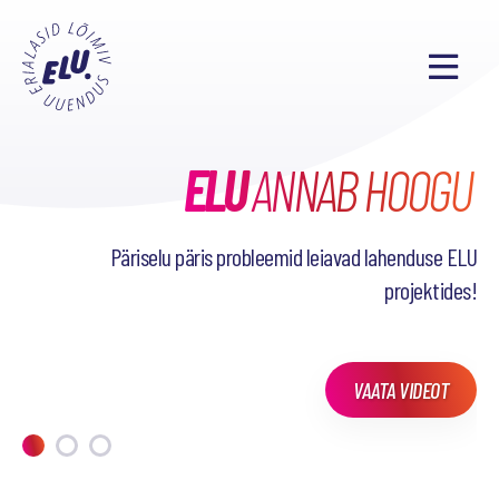
ELU
TAHAD TEADA, MIDA
SEL SEMESTRIL
ANNAB HOOGU
38
PÕNEVAT PROJEKTI
OLEME TEINUD?
Päriselu päris probleemid leiavad lahenduse ELU
projektides!
VAATA VIDEOT