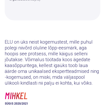
ELU on üks neist kogemustest, mille puhul
polegi niivõrd oluline lõpp-eesmärk, aga
Eg
hoopis see protsess, mille käigus selleni
pe
jõutakse. Võimalus töötada koos ägedate
pu
kaasõppuritega, kellest igaüks toob laua
tu
äärde oma unikaalsed ekspertteadmised ning
tu
-kogemused, on miski, mida väljaspool
hä
ülikooli kindlasti nii palju ei kohta, kui võiks.
K
MIHKEL
KE
SÜGIS 2020/2021