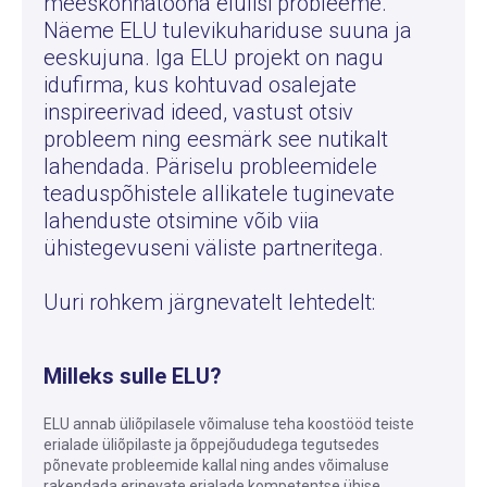
meeskonnatööna elulisi probleeme.
Näeme ELU tulevikuhariduse suuna ja
eeskujuna. Iga ELU projekt on nagu
idufirma, kus kohtuvad osalejate
inspireerivad ideed, vastust otsiv
probleem ning eesmärk see nutikalt
lahendada. Päriselu probleemidele
teaduspõhistele allikatele tuginevate
lahenduste otsimine võib viia
ühistegevuseni väliste partneritega.
Uuri rohkem järgnevatelt lehtedelt:
Milleks sulle ELU?
ELU annab üliõpilasele võimaluse teha koostööd teiste
erialade üliõpilaste ja õppejõududega tegutsedes
põnevate probleemide kallal ning andes võimaluse
rakendada erinevate erialade kompetentse ühise