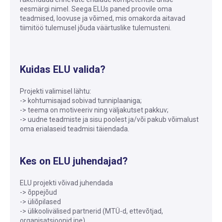
eesmärgi nimel. Seega ELUs paned proovile oma
teadmised, loovuse ja võimed, mis omakorda aitavad
tiimitöö tulemusel jõuda väärtuslike tulemusteni.
Kuidas ELU valida?
Projekti valimisel lähtu:
-> kohtumisajad sobivad tunniplaaniga;
-> teema on motiveeriv ning väljakutset pakkuv;
-> uudne teadmiste ja sisu poolest ja/või pakub võimalust
oma erialaseid teadmisi täiendada.
Kes on ELU juhendajad?
ELU projekti võivad juhendada
-> õppejõud
-> üliõpilased
-> ülikoolivälised partnerid (MTÜ-d, ettevõtjad,
organisatsioonid jne)