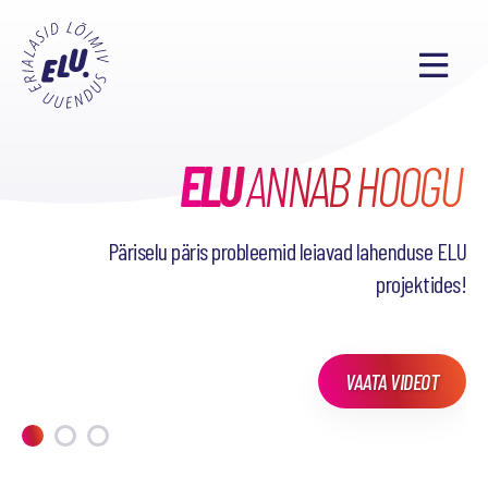
ELU
TAHAD TEADA, MIDA
SEL SEMESTRIL
ANNAB HOOGU
38
PÕNEVAT PROJEKTI
OLEME TEINUD?
Päriselu päris probleemid leiavad lahenduse ELU
projektides!
VAATA VIDEOT