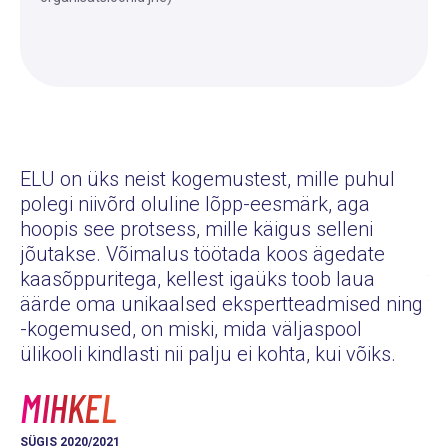
ELU on üks neist kogemustest, mille puhul
polegi niivõrd oluline lõpp-eesmärk, aga
Eg
hoopis see protsess, mille käigus selleni
pe
jõutakse. Võimalus töötada koos ägedate
pu
kaasõppuritega, kellest igaüks toob laua
tu
äärde oma unikaalsed ekspertteadmised ning
tu
-kogemused, on miski, mida väljaspool
hä
ülikooli kindlasti nii palju ei kohta, kui võiks.
K
MIHKEL
KE
SÜGIS 2020/2021