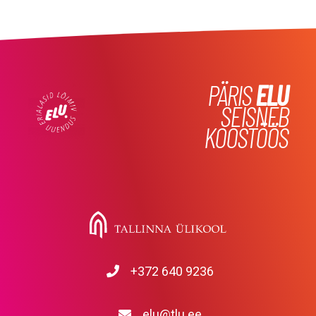
PÄRIS
ELU
SEISNEB
KOOSTÖÖS
+372 640 9236
elu@tlu.ee