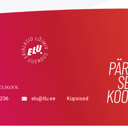
PÄR
S
KOO
9236
elu@tlu.ee
Küpsised