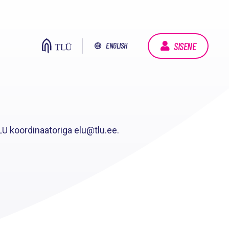
SISENE
ENGLISH
LU koordinaatoriga elu@tlu.ee.