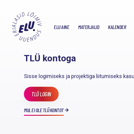
ELU AINE
MATERJALID
KALENDER
TLÜ kontoga
Sisse logimiseks ja projektiga liitumiseks kasu
TLÜ LOGIN
MUL EI OLE TLÜ KONTOT