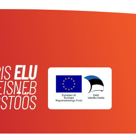
IS
ELU
EISNEB
STÖÖS