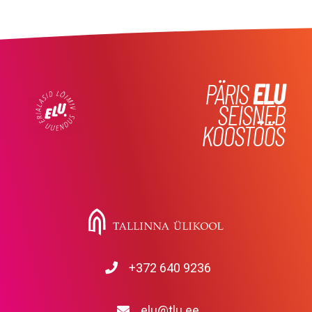
PÄRIS
ELU
SEISNEB
KOOSTÖÖS
+372 640 9236
elu@tlu.ee