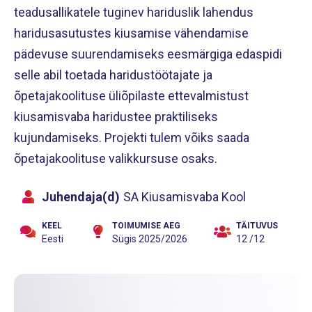
teadusallikatele tuginev hariduslik lahendus
haridusasutustes kiusamise vähendamise
pädevuse suurendamiseks eesmärgiga edaspidi
selle abil toetada haridustöötajate ja
õpetajakoolituse üliõpilaste ettevalmistust
kiusamisvaba haridustee praktiliseks
kujundamiseks. Projekti tulem võiks saada
õpetajakoolituse valikkursuse osaks.
Juhendaja(d)
SA Kiusamisvaba Kool
KEEL
TOIMUMISE AEG
TÄITUVUS
Eesti
Sügis 2025/2026
12 /12