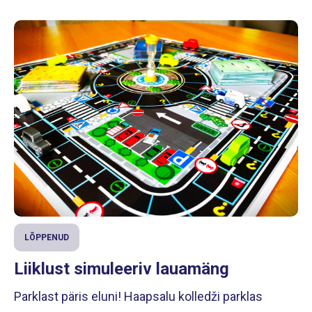
LÕPPENUD
Liiklust simuleeriv lauamäng
Parklast päris eluni! Haapsalu kolledži parklas