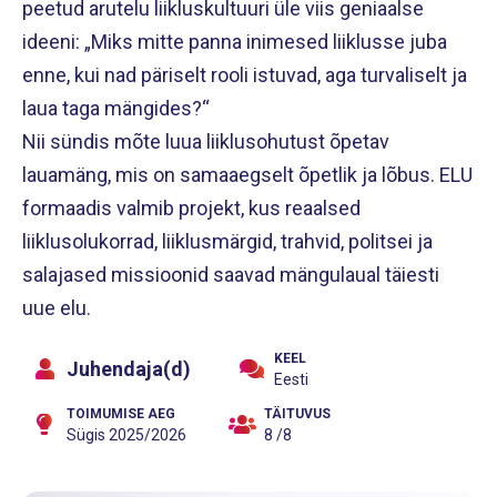
peetud arutelu liikluskultuuri üle viis geniaalse
ideeni: „Miks mitte panna inimesed liiklusse juba
enne, kui nad päriselt rooli istuvad, aga turvaliselt ja
laua taga mängides?“
Nii sündis mõte luua liiklusohutust õpetav
lauamäng, mis on samaaegselt õpetlik ja lõbus. ELU
formaadis valmib projekt, kus reaalsed
liiklusolukorrad, liiklusmärgid, trahvid, politsei ja
salajased missioonid saavad mängulaual täiesti
uue elu.
KEEL
Juhendaja(d)
Eesti
TOIMUMISE AEG
TÄITUVUS
Sügis 2025/2026
8 /8