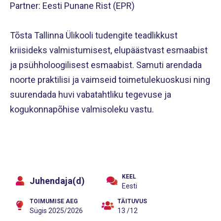
Partner: Eesti Punane Rist (EPR)
Tõsta Tallinna Ülikooli tudengite teadlikkust
kriisideks valmistumisest, elupäästvast esmaabist
ja psühholoogilisest esmaabist. Samuti arendada
noorte praktilisi ja vaimseid toimetulekuoskusi ning
suurendada huvi vabatahtliku tegevuse ja
kogukonnapõhise valmisoleku vastu.
KEEL
Juhendaja(d)
Eesti
TOIMUMISE AEG
TÄITUVUS
Sügis 2025/2026
13 /12