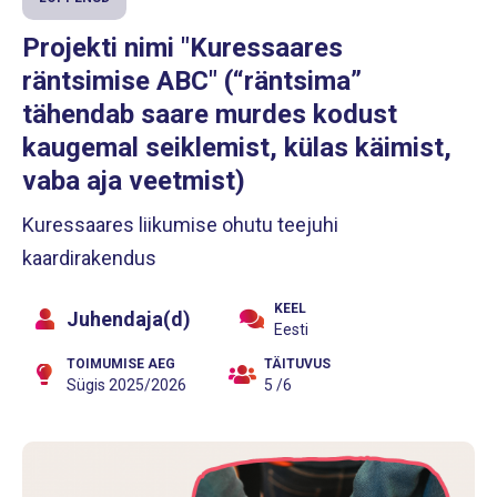
Projekti nimi "Kuressaares
räntsimise ABC" (“räntsima”
tähendab saare murdes kodust
kaugemal seiklemist, külas käimist,
vaba aja veetmist)
Kuressaares liikumise ohutu teejuhi
kaardirakendus
KEEL
Juhendaja(d)
Eesti
TOIMUMISE AEG
TÄITUVUS
Sügis 2025/2026
5 /6