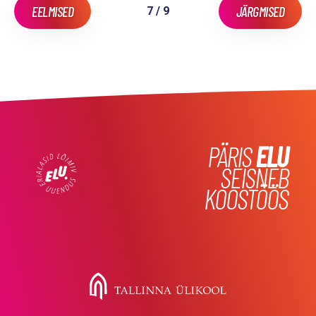
EELMISED
JÄRGMISED
7 / 9
PÄRIS
ELU
SEISNEB
KOOSTÖÖS