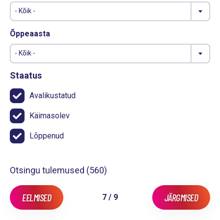
- Kõik -
Õppeaasta
- Kõik -
Staatus
Avalikustatud
Käimasolev
Lõppenud
Otsingu tulemused (
560
)
EELMISED
JÄRGMISED
7 / 9