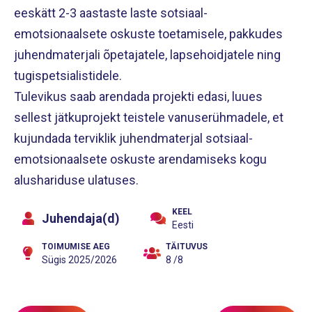
eeskätt 2-3 aastaste laste sotsiaal-
emotsionaalsete oskuste toetamisele, pakkudes
juhendmaterjali õpetajatele, lapsehoidjatele ning
tugispetsialistidele.
Tulevikus saab arendada projekti edasi, luues
sellest jätkuprojekt teistele vanuserühmadele, et
kujundada terviklik juhendmaterjal sotsiaal-
emotsionaalsete oskuste arendamiseks kogu
alushariduse ulatuses.
KEEL
Juhendaja(d)
Eesti
TOIMUMISE AEG
TÄITUVUS
Sügis 2025/2026
8 /8