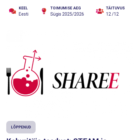
KEEL
TOIMUMISE AEG
TÄITUVUS
Eesti
Sügis 2025/2026
12 /12
LÕPPENUD