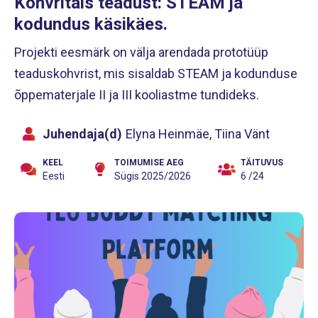
Kohvritäis teadust: STEAM ja
kodundus käsikäes.
Projekti eesmärk on välja arendada prototüüp
teaduskohvrist, mis sisaldab STEAM ja kodunduse
õppematerjale II ja III kooliastme tundideks.
Juhendaja(d)
Elyna Heinmäe, Tiina Vänt
KEEL
TOIMUMISE AEG
TÄITUVUS
Eesti
Sügis 2025/2026
6 /24