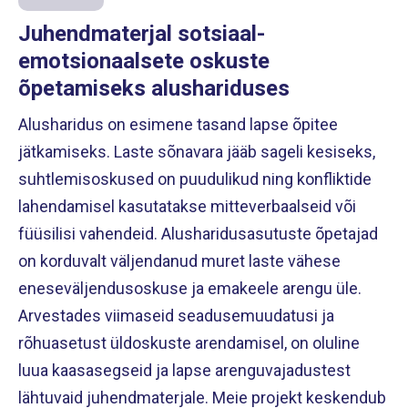
Juhendmaterjal sotsiaal-
emotsionaalsete oskuste
õpetamiseks alushariduses
Alusharidus on esimene tasand lapse õpitee
jätkamiseks. Laste sõnavara jääb sageli kesiseks,
suhtlemisoskused on puudulikud ning konfliktide
lahendamisel kasutatakse mitteverbaalseid või
füüsilisi vahendeid. Alusharidusasutuste õpetajad
on korduvalt väljendanud muret laste vähese
eneseväljendusoskuse ja emakeele arengu üle.
Arvestades viimaseid seadusemuudatusi ja
rõhuasetust üldoskuste arendamisel, on oluline
luua kaasasegseid ja lapse arenguvajadustest
lähtuvaid juhendmaterjale. Meie projekt keskendub