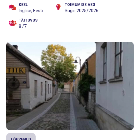
KEEL
TOIMUMISE AEG
Inglise, Eesti
Sügis 2025/2026
TÄITUVUS
8 /7
LÕPPENUD