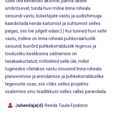
tuleb olla kehaliselt aktiivne, panna tähele
ümbritsevat, tunda huvi mõne linna roheala
seisundi vastu, külastajate vastu ja uudishimuga
kaardistada nende käitumist ja suhtumist selles
paigas, siis loe julgelt edasi:):) Kui tunned huvi selle
vastu, milline on linna roheala puhkeväärtuslik
seisund; kuivõrd puhkekorralduslik tegevus ja
loodusliku keskkonna säilitamine on
tasakaalustatud; mõtiskled selle üle, millel
tuginedes võetakse vastu otsuseid linna roheala
planeerimise ja arendamise ja puhkekorralduslike
tegevuste osas, siis võiks selles projektis
osalemine sinu teadlikkust selles vallas parandada.
Juhendaja(d)
Reeda Tuula-Fjodorov