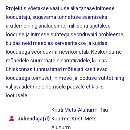
Projektis võetakse vaatluse alla tänase inimese
loodustaju, sügavama tunnetuse saamiseks
arutleme ning analüüsime, millisena tajutakse
looduse ja inimese suhtega seonduvaid probleeme,
kuidas neid meedias serveeritakse ja kuidas
loodusega seonduv inimesi kõnetab. Keskendume
mõnedele suurematele narratiividele, kuidas
ühiskonnas tunnustatud mõtlejad käsitlevad
loodusega toimuvat, inimese ja looduse suhtet ning
väljavaadet meie homsele päevale ehk siis
lootusele.
Kristi Mets-Alunurm, Tiiu
Juhendaja(d)
Kuurme, Kristi Mets-
Alunurm