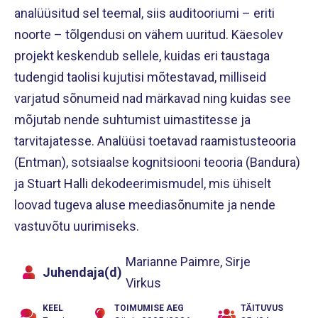
analüüsitud sel teemal, siis auditooriumi – eriti
noorte – tõlgendusi on vähem uuritud. Käesolev
projekt keskendub sellele, kuidas eri taustaga
tudengid taolisi kujutisi mõtestavad, milliseid
varjatud sõnumeid nad märkavad ning kuidas see
mõjutab nende suhtumist uimastitesse ja
tarvitajatesse. Analüüsi toetavad raamistusteooria
(Entman), sotsiaalse kognitsiooni teooria (Bandura)
ja Stuart Halli dekodeerimismudel, mis ühiselt
loovad tugeva aluse meediasõnumite ja nende
vastuvõtu uurimiseks.
Marianne Paimre, Sirje
Juhendaja(d)
Virkus
KEEL
TOIMUMISE AEG
TÄITUVUS