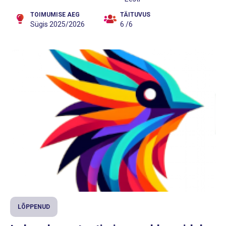
TOIMUMISE AEG
TÄITUVUS
Sügis 2025/2026
6 /6
LÕPPENUD