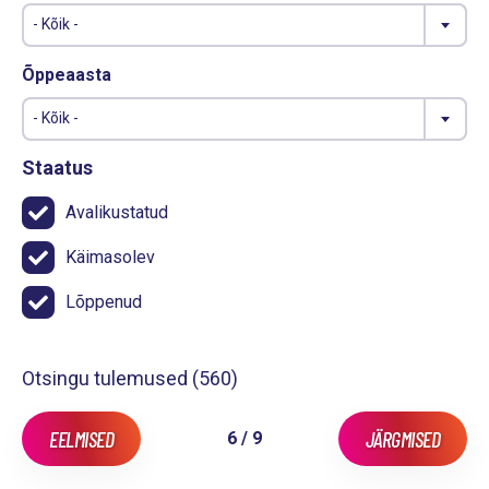
- Kõik -
Õppeaasta
- Kõik -
Staatus
Avalikustatud
Käimasolev
Lõppenud
Otsingu tulemused (
560
)
EELMISED
JÄRGMISED
6 / 9