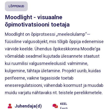
LÕPPENUD
Moodlight - visuaalne
õpimotivatsiooni toetaja
Moodlight on õpiprotsessi „meeleolulamp“—
füüsiline valgusobjekt, mis tõlgib õppija edenemise
värvide keelde. Ühendus õpikeskkonna Moodle'ga
võimaldab seadmel kujutada ülesannete staatust
kui ruumilisi valgusmeeleolusid: valmimine,
kulgemine, tähtaja ületamine. Projekt uurib, kuidas
perifeerne, vaikne tagasiside toetab
eneseregulatsiooni, vähendab koormust ja muudab
muidu varjatu nähtavaks nt. teistele pereliikmetele.
KEEL
Juhendaja(d)
Eesti