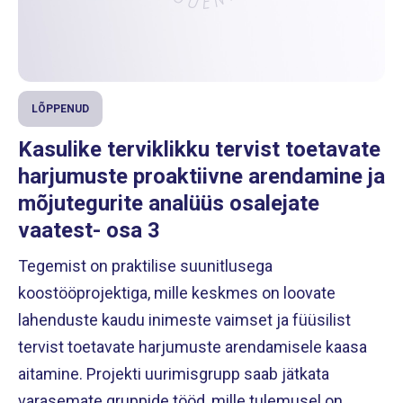
LÕPPENUD
Kasulike terviklikku tervist toetavate
harjumuste proaktiivne arendamine ja
mõjutegurite analüüs osalejate
vaatest- osa 3
Tegemist on praktilise suunitlusega
koostööprojektiga, mille keskmes on loovate
lahenduste kaudu inimeste vaimset ja füüsilist
tervist toetavate harjumuste arendamisele kaasa
aitamine. Projekti uurimisgrupp saab jätkata
varasemate gruppide tööd, mille tulemusel on