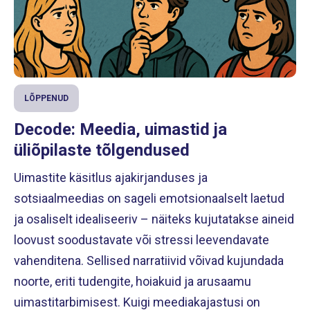
LÕPPENUD
Decode: Meedia, uimastid ja
üliõpilaste tõlgendused
Uimastite käsitlus ajakirjanduses ja
sotsiaalmeedias on sageli emotsionaalselt laetud
ja osaliselt idealiseeriv – näiteks kujutatakse aineid
loovust soodustavate või stressi leevendavate
vahenditena. Sellised narratiivid võivad kujundada
noorte, eriti tudengite, hoiakuid ja arusaamu
uimastitarbimisest. Kuigi meediakajastusi on