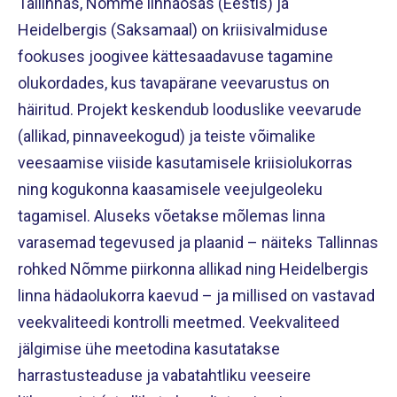
Tallinnas, Nõmme linnaosas (Eestis) ja
Heidelbergis (Saksamaal) on kriisivalmiduse
fookuses joogivee kättesaadavuse tagamine
olukordades, kus tavapärane veevarustus on
häiritud. Projekt keskendub looduslike veevarude
(allikad, pinnaveekogud) ja teiste võimalike
veesaamise viiside kasutamisele kriisiolukorras
ning kogukonna kaasamisele veejulgeoleku
tagamisel. Aluseks võetakse mõlemas linna
varasemad tegevused ja plaanid – näiteks Tallinnas
rohked Nõmme piirkonna allikad ning Heidelbergis
linna hädaolukorra kaevud – ja millised on vastavad
veekvaliteedi kontrolli meetmed. Veekvaliteed
jälgimise ühe meetodina kasutatakse
harrastusteaduse ja vabatahtliku veeseire