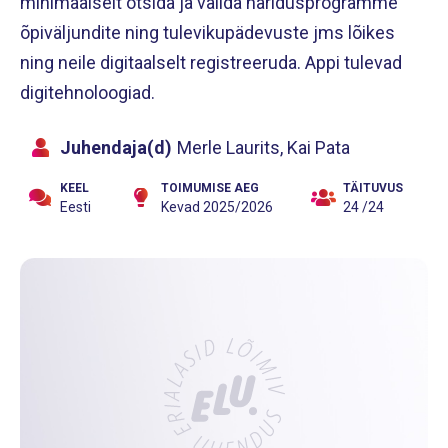
minimaalselt otsida ja valida haridusprogramme
õpiväljundite ning tulevikupädevuste jms lõikes
ning neile digitaalselt registreeruda. Appi tulevad
digitehnoloogiad.
Juhendaja(d)
Merle Laurits, Kai Pata
KEEL
TOIMUMISE AEG
TÄITUVUS
Eesti
Kevad 2025/2026
24 /24