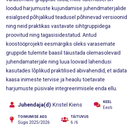
loodud harjumuste kujundamise juhendmaterjalide
esialgsed põhjalikud teadusel põhinevad versioonid
ning neid praktikas vastavate sihtgruppidega
proovitud ning tagasisidestatud. Antud
koostööprojekti eesmärgiks oleks varasemate
gruppide tulemite baasil täiustada olemasolevaid
juhendamaterjale ning luua loovaid lahendusi
kasutades lõplikud praktilised abivahendid, et aidata
kaasa inimeste tervise ja heaolu toetavate
harjumuste püsivale integreerimisele enda ellu.
KEEL
Juhendaja(d)
Kristel Kiens
Eesti
TOIMUMISE AEG
TÄITUVUS
Sügis 2025/2026
6 /6