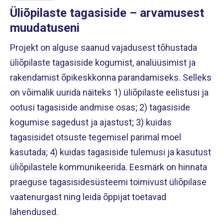
Üliõpilaste tagasiside – arvamusest
muudatuseni
Projekt on alguse saanud vajadusest tõhustada
üliõpilaste tagasiside kogumist, analüüsimist ja
rakendamist õpikeskkonna parandamiseks. Selleks
on võimalik uurida näiteks 1) üliõpilaste eelistusi ja
ootusi tagasiside andmise osas; 2) tagasiside
kogumise sagedust ja ajastust; 3) kuidas
tagasisidet otsuste tegemisel parimal moel
kasutada; 4) kuidas tagasiside tulemusi ja kasutust
üliõpilastele kommunikeerida. Eesmärk on hinnata
praeguse tagasisidesüsteemi toimivust üliõpilase
vaatenurgast ning leida õppijat toetavad
lahendused.