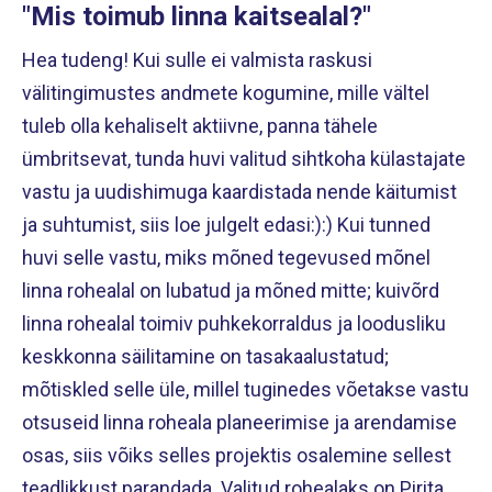
"Mis toimub linna kaitsealal?"
Hea tudeng! Kui sulle ei valmista raskusi
välitingimustes andmete kogumine, mille vältel
tuleb olla kehaliselt aktiivne, panna tähele
ümbritsevat, tunda huvi valitud sihtkoha külastajate
vastu ja uudishimuga kaardistada nende käitumist
ja suhtumist, siis loe julgelt edasi:):) Kui tunned
huvi selle vastu, miks mõned tegevused mõnel
linna rohealal on lubatud ja mõned mitte; kuivõrd
linna rohealal toimiv puhkekorraldus ja loodusliku
keskkonna säilitamine on tasakaalustatud;
mõtiskled selle üle, millel tuginedes võetakse vastu
otsuseid linna roheala planeerimise ja arendamise
osas, siis võiks selles projektis osalemine sellest
teadlikkust parandada. Valitud rohealaks on Pirita