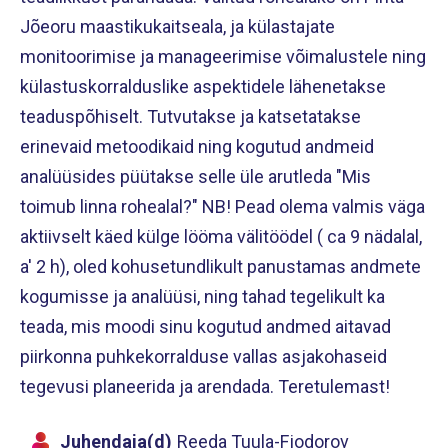
Jõeoru maastikukaitseala, ja külastajate
monitoorimise ja manageerimise võimalustele ning
külastuskorralduslike aspektidele lähenetakse
teaduspõhiselt. Tutvutakse ja katsetatakse
erinevaid metoodikaid ning kogutud andmeid
analüüsides püütakse selle üle arutleda "Mis
toimub linna rohealal?" NB! Pead olema valmis väga
aktiivselt käed külge lööma välitöödel ( ca 9 nädalal,
a' 2 h), oled kohusetundlikult panustamas andmete
kogumisse ja analüüsi, ning tahad tegelikult ka
teada, mis moodi sinu kogutud andmed aitavad
piirkonna puhkekorralduse vallas asjakohaseid
tegevusi planeerida ja arendada. Teretulemast!
Juhendaja(d)
Reeda Tuula-Fjodorov