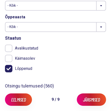
- Kõik -
Õppeaasta
- Kõik -
Staatus
Avalikustatud
Käimasolev
Lõppenud
Otsingu tulemused (
560
)
EELMISED
JÄRGMISED
9 / 9