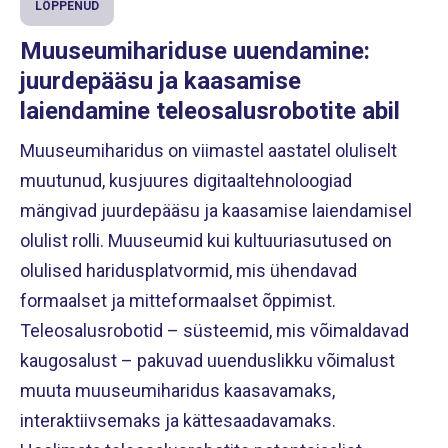
LÕPPENUD
Muuseumihariduse uuendamine:
juurdepääsu ja kaasamise
laiendamine teleosalusrobotite abil
Muuseumiharidus on viimastel aastatel oluliselt
muutunud, kusjuures digitaaltehnoloogiad
mängivad juurdepääsu ja kaasamise laiendamisel
olulist rolli. Muuseumid kui kultuuriasutused on
olulised haridusplatvormid, mis ühendavad
formaalset ja mitteformaalset õppimist.
Teleosalusrobotid – süsteemid, mis võimaldavad
kaugosalust – pakuvad uuenduslikku võimalust
muuta muuseumiharidus kaasavamaks,
interaktiivsemaks ja kättesaadavamaks.