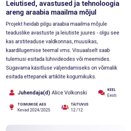
Leiutised, avastused ja tehnoloogia
areng araabia maailma mõjul
Projekt heidab pilgu araabia maailma mõjule
teaduslike avastuste ja leiutiste juures - olgu see
kas arstiteaduse valdkonnas, muusikas,
kaardilugemise teemal vms. Visuaalselt saab
tulemusi esitada lühivideodes või meemides.
Sügavama käsitluse väljendamiseks on võimalik
esitada ettepanek artiklite kogumikuks.
KEEL
Juhendaja(d)
Alice Volkonski
Eesti
TOIMUMISE AEG
TÄITUVUS
Kevad 2024/2025
12 /12