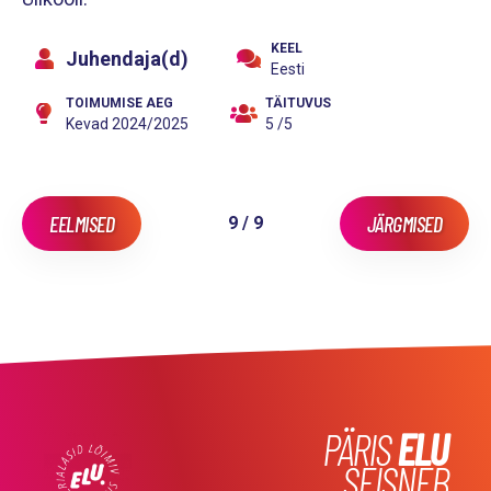
KEEL
Juhendaja(d)
Eesti
TOIMUMISE AEG
TÄITUVUS
Kevad 2024/2025
5 /5
EELMISED
JÄRGMISED
9 / 9
PÄRIS
ELU
SEISNEB