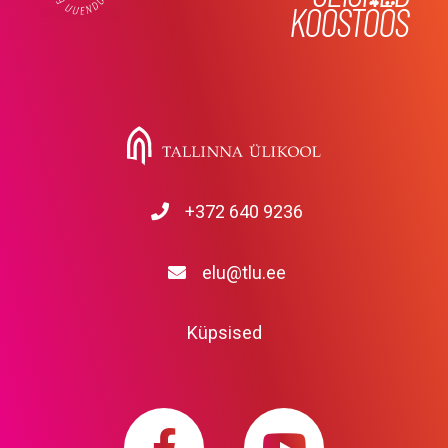
KOOSTÖÖS
+372 640 9236
elu@tlu.ee
Küpsised