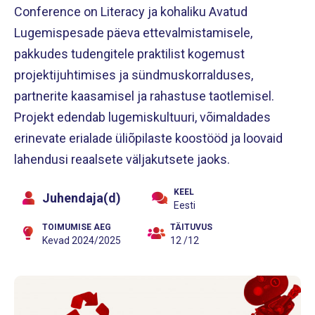
Conference on Literacy ja kohaliku Avatud
Lugemispesade päeva ettevalmistamisele,
pakkudes tudengitele praktilist kogemust
projektijuhtimises ja sündmuskorralduses,
partnerite kaasamisel ja rahastuse taotlemisel.
Projekt edendab lugemiskultuuri, võimaldades
erinevate erialade üliõpilaste koostööd ja loovaid
lahendusi reaalsete väljakutsete jaoks.
KEEL
Juhendaja(d)
Eesti
TOIMUMISE AEG
TÄITUVUS
Kevad 2024/2025
12 /12