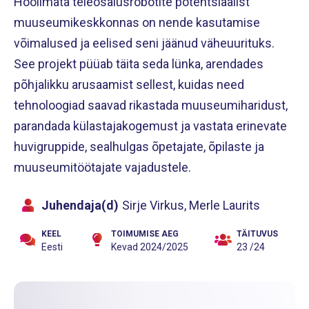
Hoolimata teleosalusrobotite potentsiaalist
muuseumikeskkonnas on nende kasutamise
võimalused ja eelised seni jäänud väheuurituks.
See projekt püüab täita seda lünka, arendades
põhjalikku arusaamist sellest, kuidas need
tehnoloogiad saavad rikastada muuseumiharidust,
parandada külastajakogemust ja vastata erinevate
huvigruppide, sealhulgas õpetajate, õpilaste ja
muuseumitöötajate vajadustele.
Juhendaja(d)
Sirje Virkus, Merle Laurits
KEEL
TOIMUMISE AEG
TÄITUVUS
Eesti
Kevad 2024/2025
23 /24