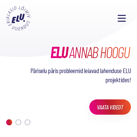
ELU
TAHAD TEADA, MIDA
SEL SEMESTRIL
ANNAB HOOGU
38
PÕNEVAT PROJEKTI
OLEME TEINUD?
Päriselu päris probleemid leiavad lahenduse ELU
projektides!
VAATA VIDEOT