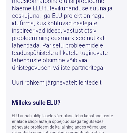
meeskonnatööna elulisi probleeme.
Näeme ELU tulevikuhariduse suuna ja
eeskujuna. Iga ELU projekt on nagu
idufirma, kus kohtuvad osalejate
inspireerivad ideed, vastust otsiv
probleem ning eesmärk see nutikalt
lahendada. Päriselu probleemidele
teaduspõhistele allikatele tuginevate
lahenduste otsimine võib viia
ühistegevuseni väliste partneritega.
Uuri rohkem järgnevatelt lehtedelt:
Milleks sulle ELU?
ELU annab üliõpilasele võimaluse teha koostööd teiste
erialade üliõpilaste ja õppejõududega tegutsedes
põnevate probleemide kallal ning andes võimaluse
rakendada erinevate erialade kompetentse ühise