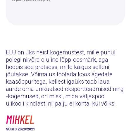
ELU on üks neist kogemustest, mille puhul
polegi niivõrd oluline lõpp-eesmärk, aga
Eg
hoopis see protsess, mille käigus selleni
pe
jõutakse. Võimalus töötada koos ägedate
pu
kaasõppuritega, kellest igaüks toob laua
tu
äärde oma unikaalsed ekspertteadmised ning
tu
-kogemused, on miski, mida väljaspool
hä
ülikooli kindlasti nii palju ei kohta, kui võiks.
K
MIHKEL
KE
SÜGIS 2020/2021