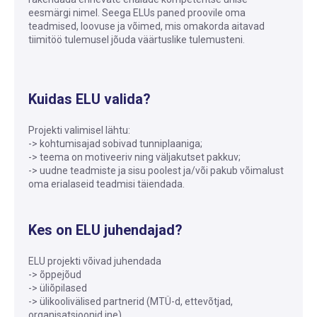
eesmärgi nimel. Seega ELUs paned proovile oma
teadmised, loovuse ja võimed, mis omakorda aitavad
tiimitöö tulemusel jõuda väärtuslike tulemusteni.
Kuidas ELU valida?
Projekti valimisel lähtu:
-> kohtumisajad sobivad tunniplaaniga;
-> teema on motiveeriv ning väljakutset pakkuv;
-> uudne teadmiste ja sisu poolest ja/või pakub võimalust
oma erialaseid teadmisi täiendada.
Kes on ELU juhendajad?
ELU projekti võivad juhendada
-> õppejõud
-> üliõpilased
-> ülikoolivälised partnerid (MTÜ-d, ettevõtjad,
organisatsioonid jne)