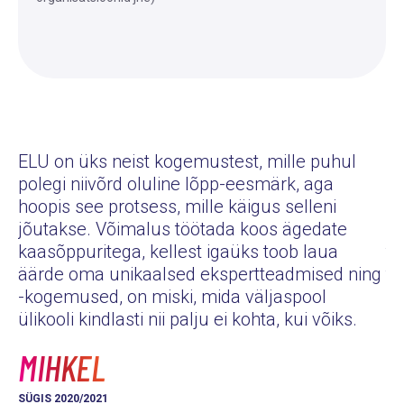
ELU on üks neist kogemustest, mille puhul
polegi niivõrd oluline lõpp-eesmärk, aga
Eg
hoopis see protsess, mille käigus selleni
pe
jõutakse. Võimalus töötada koos ägedate
pu
kaasõppuritega, kellest igaüks toob laua
tu
äärde oma unikaalsed ekspertteadmised ning
tu
-kogemused, on miski, mida väljaspool
hä
ülikooli kindlasti nii palju ei kohta, kui võiks.
K
MIHKEL
KE
SÜGIS 2020/2021