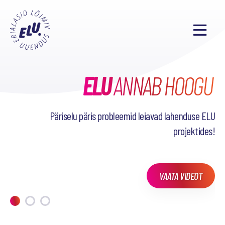
ELU
TAHAD TEADA, MIDA
SEL SEMESTRIL
ANNAB HOOGU
38
PÕNEVAT PROJEKTI
OLEME TEINUD?
Päriselu päris probleemid leiavad lahenduse ELU
projektides!
VAATA VIDEOT