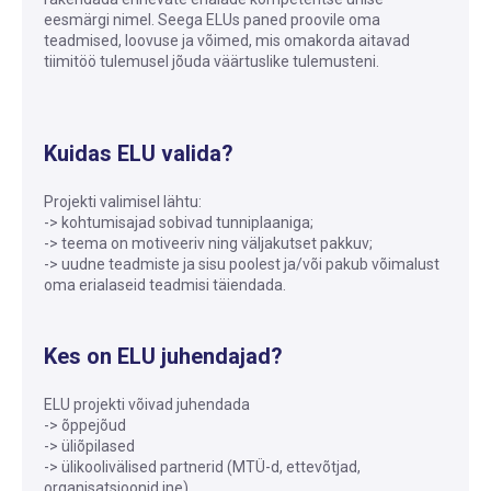
eesmärgi nimel. Seega ELUs paned proovile oma
teadmised, loovuse ja võimed, mis omakorda aitavad
tiimitöö tulemusel jõuda väärtuslike tulemusteni.
Kuidas ELU valida?
Projekti valimisel lähtu:
-> kohtumisajad sobivad tunniplaaniga;
-> teema on motiveeriv ning väljakutset pakkuv;
-> uudne teadmiste ja sisu poolest ja/või pakub võimalust
oma erialaseid teadmisi täiendada.
Kes on ELU juhendajad?
ELU projekti võivad juhendada
-> õppejõud
-> üliõpilased
-> ülikoolivälised partnerid (MTÜ-d, ettevõtjad,
organisatsioonid jne)