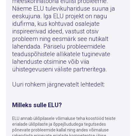
meeskonnatööna elulisi probleeme.
Näeme ELU tulevikuhariduse suuna ja
eeskujuna. Iga ELU projekt on nagu
idufirma, kus kohtuvad osalejate
inspireerivad ideed, vastust otsiv
probleem ning eesmärk see nutikalt
lahendada. Päriselu probleemidele
teaduspõhistele allikatele tuginevate
lahenduste otsimine võib viia
ühistegevuseni väliste partneritega.
Uuri rohkem järgnevatelt lehtedelt:
Milleks sulle ELU?
ELU annab üliõpilasele võimaluse teha koostööd teiste
erialade üliõpilaste ja õppejõududega tegutsedes
põnevate probleemide kallal ning andes võimaluse
rakendada erinevate erialade kompetentse ühise