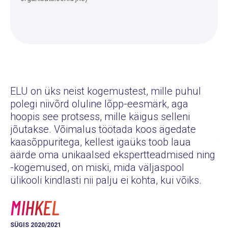
ELU on üks neist kogemustest, mille puhul
polegi niivõrd oluline lõpp-eesmärk, aga
Eg
hoopis see protsess, mille käigus selleni
pe
jõutakse. Võimalus töötada koos ägedate
pu
kaasõppuritega, kellest igaüks toob laua
tu
äärde oma unikaalsed ekspertteadmised ning
tu
-kogemused, on miski, mida väljaspool
hä
ülikooli kindlasti nii palju ei kohta, kui võiks.
K
MIHKEL
KE
SÜGIS 2020/2021