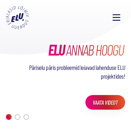
ELU
TAHAD TEADA, MIDA
SEL SEMESTRIL
ANNAB HOOGU
38
PÕNEVAT PROJEKTI
OLEME TEINUD?
Päriselu päris probleemid leiavad lahenduse ELU
projektides!
VAATA VIDEOT