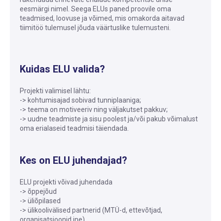
eesmärgi nimel. Seega ELUs paned proovile oma
teadmised, loovuse ja võimed, mis omakorda aitavad
tiimitöö tulemusel jõuda väärtuslike tulemusteni.
Kuidas ELU valida?
Projekti valimisel lähtu:
-> kohtumisajad sobivad tunniplaaniga;
-> teema on motiveeriv ning väljakutset pakkuv;
-> uudne teadmiste ja sisu poolest ja/või pakub võimalust
oma erialaseid teadmisi täiendada.
Kes on ELU juhendajad?
ELU projekti võivad juhendada
-> õppejõud
-> üliõpilased
-> ülikoolivälised partnerid (MTÜ-d, ettevõtjad,
organisatsioonid jne)