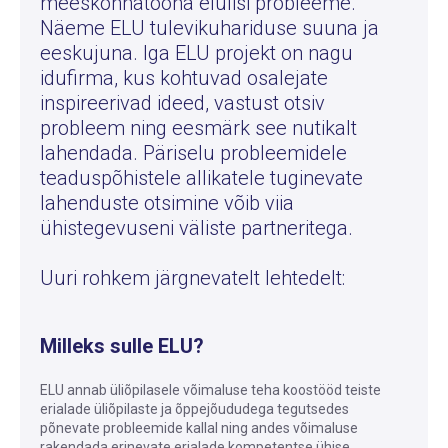
meeskonnatööna elulisi probleeme.
Näeme ELU tulevikuhariduse suuna ja
eeskujuna. Iga ELU projekt on nagu
idufirma, kus kohtuvad osalejate
inspireerivad ideed, vastust otsiv
probleem ning eesmärk see nutikalt
lahendada. Päriselu probleemidele
teaduspõhistele allikatele tuginevate
lahenduste otsimine võib viia
ühistegevuseni väliste partneritega.
Uuri rohkem järgnevatelt lehtedelt:
Milleks sulle ELU?
ELU annab üliõpilasele võimaluse teha koostööd teiste
erialade üliõpilaste ja õppejõududega tegutsedes
põnevate probleemide kallal ning andes võimaluse
rakendada erinevate erialade kompetentse ühise