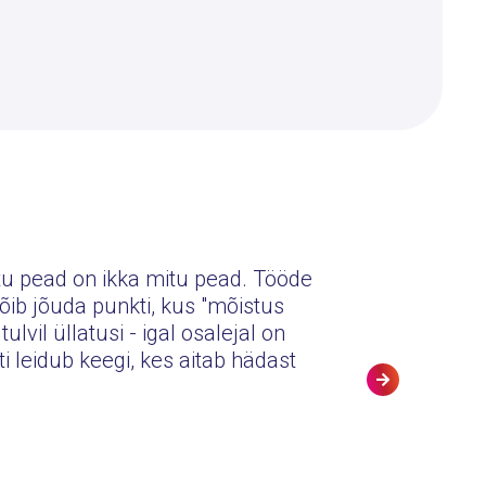
itu pead on ikka mitu pead. Tööde
võib jõuda punkti, kus "mõistus
Erinevad is
ulvil üllatusi - igal osalejal on
– see on kõi
 leidub keegi, kes aitab hädast
GRETE-L
SÜGIS 2018/2019