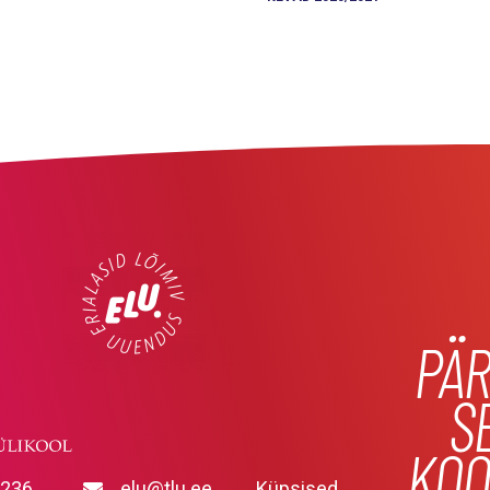
PÄR
S
KOO
9236
elu@tlu.ee
Küpsised