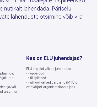
us kohtuvad osalejate inspireerivad
 nutikalt lahendada. Päriselu
vate lahenduste otsimine võib viia
Kes on ELU juhendajad?
ELU projekti võivad juhendada
plaaniga;
-> õppejõud
äljakutset
-> üliõpilased
-> ülikoolivälised partnerid (MTÜ-d,
lest ja/või
ettevõtjad, organisatsioonid jne)
id teadmisi