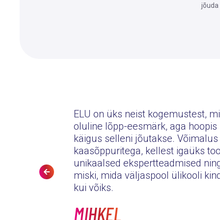
jõuda 
ELU on üks neist kogemustest, mil
oluline lõpp-eesmärk, aga hoopis 
käigus selleni jõutakse. Võimalu
märgi nimel
kaasõppuritega, kellest igaüks t
minu jaoks.
unikaalsed ekspertteadmised nin
miski, mida väljaspool ülikooli kindl
kui võiks.
MIHKEL