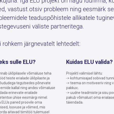
kujuna. Iga ELU projekt on nagu idufirma, k
ed, vastust otsiv probleem ning eesmärk see
bleemidele teaduspõhistele allikatele tugine
stegevuseni väliste partneritega.
i rohkem järgnevatelt lehtedelt:
leks sulle ELU?
Kuidas ELU valida?
nnab üliõpilasele võimaluse teha
Projekti valimisel lähtu:
öd teiste erialade üliõpilaste ja
-> kohtumisajad sobivad tunni
õududega tegutsedes põnevate
-> teema on motiveeriv ning v
eemide kallal ning andes võimaluse
pakkuv;
dada erinevate erialade
-> uudne teadmiste ja sisu poo
tentse ühise eesmärgi nimel.
pakub võimalust oma erialase
 ELUs paned proovile oma
täiendada.
ised, loovuse ja võimed, mis
rda aitavad tiimitöö tulemusel