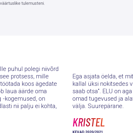
väärtuslike tulemusteni.
le puhul polegi niivõrd
see protsess, mille
Ega asjata öelda, et m
s töötada koos ägedate
kallal üksi nokitsedes 
oob laua äärde oma
saab otsa". ELU on aga t
g -kogemused, on
omad tugevused ja alati
asti nii palju ei kohta,
välja. Suurepärane.
KRISTEL
KEVAD 2020/2021