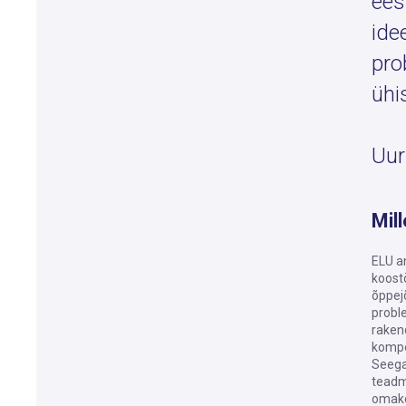
ees
ide
pro
ühi
Uur
Mil
ELU a
koostö
õppej
probl
raken
kompe
Seega
teadm
omako