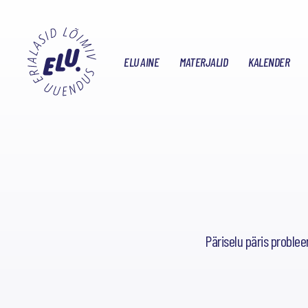
ELU AINE
MATERJALID
KALENDER
Päriselu päris proble