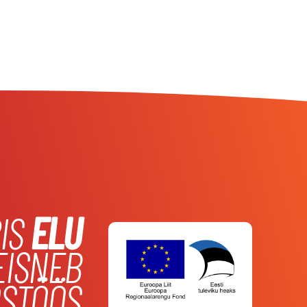
IS
ELU
EISNEB
STÖÖS