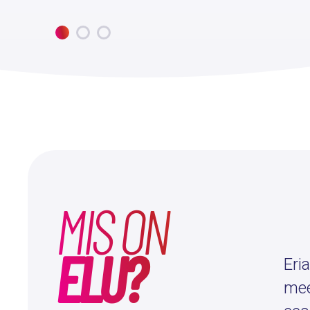
MIS ON
ELU?
Eri
mee