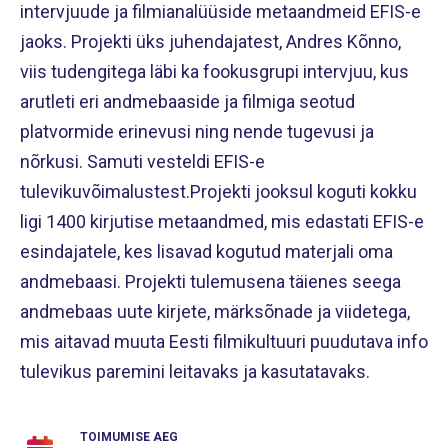
intervjuude ja filmianalüüside metaandmeid EFIS-e
jaoks. Projekti üks juhendajatest, Andres Kõnno,
viis tudengitega läbi ka fookusgrupi intervjuu, kus
arutleti eri andmebaaside ja filmiga seotud
platvormide erinevusi ning nende tugevusi ja
nõrkusi. Samuti vesteldi EFIS-e
tulevikuvõimalustest.Projekti jooksul koguti kokku
ligi 1400 kirjutise metaandmed, mis edastati EFIS-e
esindajatele, kes lisavad kogutud materjali oma
andmebaasi. Projekti tulemusena täienes seega
andmebaas uute kirjete, märksõnade ja viidetega,
mis aitavad muuta Eesti filmikultuuri puudutava info
tulevikus paremini leitavaks ja kasutatavaks.
TOIMUMISE AEG