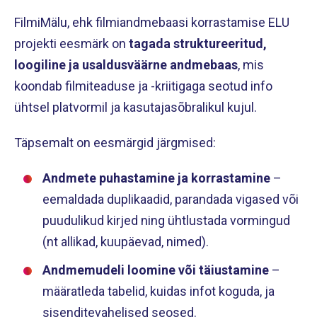
FilmiMälu, ehk filmiandmebaasi korrastamise ELU
projekti eesmärk on
tagada struktureeritud,
loogiline ja usaldusväärne andmebaas
, mis
koondab filmiteaduse ja -kriitigaga seotud info
ühtsel platvormil ja kasutajasõbralikul kujul.
Täpsemalt on eesmärgid järgmised:
Andmete puhastamine ja korrastamine
–
eemaldada duplikaadid, parandada vigased või
puudulikud kirjed ning ühtlustada vormingud
(nt allikad, kuupäevad, nimed).
Andmemudeli loomine või täiustamine
–
määratleda tabelid, kuidas infot koguda, ja
sisenditevahelised seosed.