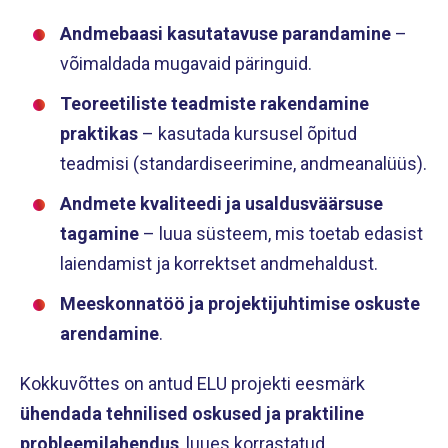
Andmebaasi kasutatavuse parandamine
–
võimaldada mugavaid päringuid.
Teoreetiliste teadmiste rakendamine
praktikas
– kasutada kursusel õpitud
teadmisi (standardiseerimine, andmeanalüüs).
Andmete kvaliteedi ja usaldusväärsuse
tagamine
– luua süsteem, mis toetab edasist
laiendamist ja korrektset andmehaldust.
Meeskonnatöö ja projektijuhtimise oskuste
arendamine
.
Kokkuvõttes on antud ELU projekti eesmärk
ühendada tehnilised oskused ja praktiline
probleemilahendus
, luues korrastatud