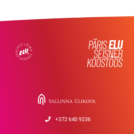
PÄRIS
ELU
SEISNEB
KOOSTÖÖS
+372 640 9236