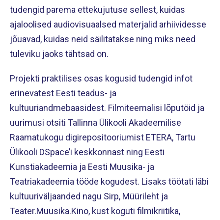
tudengid parema ettekujutuse sellest, kuidas
ajaloolised audiovisuaalsed materjalid arhiividesse
jõuavad, kuidas neid säilitatakse ning miks need
tuleviku jaoks tähtsad on.
Projekti praktilises osas kogusid tudengid infot
erinevatest Eesti teadus- ja
kultuuriandmebaasidest. Filmiteemalisi lõputöid ja
uurimusi otsiti Tallinna Ülikooli Akadeemilise
Raamatukogu digirepositooriumist ETERA, Tartu
Ülikooli DSpace’i keskkonnast ning Eesti
Kunstiakadeemia ja Eesti Muusika- ja
Teatriakadeemia tööde kogudest. Lisaks töötati läbi
kultuuriväljaanded nagu Sirp, Müürileht ja
Teater.Muusika.Kino, kust koguti filmikriitika,