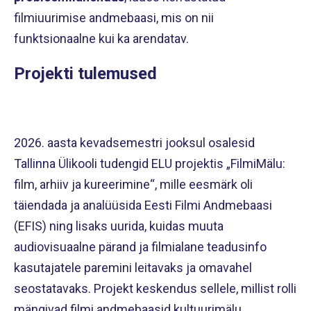
filmiuurimise andmebaasi, mis on nii
funktsionaalne kui ka arendatav.
Projekti tulemused
2026. aasta kevadsemestri jooksul osalesid
Tallinna Ülikooli tudengid ELU projektis „FilmiMälu:
film, arhiiv ja kureerimine“, mille eesmärk oli
täiendada ja analüüsida Eesti Filmi Andmebaasi
(EFIS) ning lisaks uurida, kuidas muuta
audiovisuaalne pärand ja filmialane teadusinfo
kasutajatele paremini leitavaks ja omavahel
seostatavaks. Projekt keskendus sellele, millist rolli
mängivad filmi andmebaasid kultuurimälu