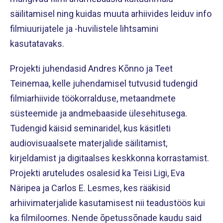
säilitamisel ning kuidas muuta arhiivides leiduv info
filmiuurijatele ja -huvilistele lihtsamini
kasutatavaks.
Projekti juhendasid Andres Kõnno ja Teet
Teinemaa, kelle juhendamisel tutvusid tudengid
filmiarhiivide töökorralduse, metaandmete
süsteemide ja andmebaaside ülesehitusega.
Tudengid käisid seminaridel, kus käsitleti
audiovisuaalsete materjalide säilitamist,
kirjeldamist ja digitaalses keskkonna korrastamist.
Projekti aruteludes osalesid ka Teisi Ligi, Eva
Näripea ja Carlos E. Lesmes, kes rääkisid
arhiivimaterjalide kasutamisest nii teadustöös kui
ka filmiloomes. Nende õpetussõnade kaudu said