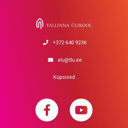
+372 640 9236
elu@tlu.ee
Küpsised