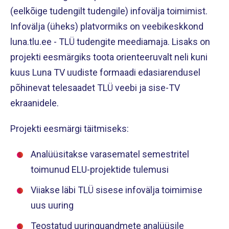
(eelkõige tudengilt tudengile) infovälja toimimist.
Infovälja (üheks) platvormiks on veebikeskkond
luna.tlu.ee - TLÜ tudengite meediamaja. Lisaks on
projekti eesmärgiks toota orienteeruvalt neli kuni
kuus Luna TV uudiste formaadi edasiarendusel
põhinevat telesaadet TLÜ veebi ja sise-TV
ekraanidele.
Projekti eesmärgi täitmiseks:
Analüüsitakse varasematel semestritel
toimunud ELU-projektide tulemusi
Viiakse läbi TLÜ sisese infovälja toimimise
uus uuring
Teostatud uuringuandmete analüüsile