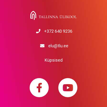
+372 640 9236
elu@tlu.ee
Küpsised