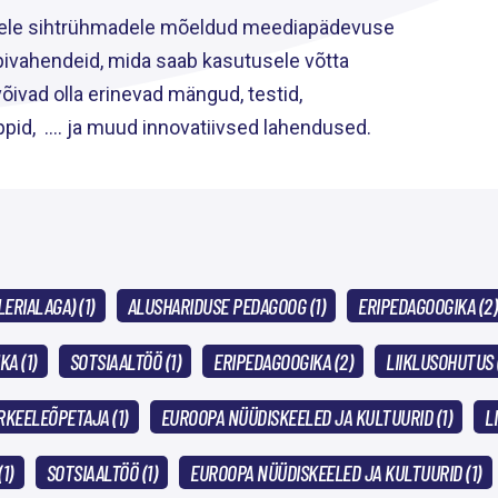
vatele sihtrühmadele mõeldud meediapädevuse
õpivahendeid, mida saab kasutusele võtta
ivad olla erinevad mängud, testid,
id, .... ja muud innovatiivsed lahendused.
ERIALAGA) (1)
ALUSHARIDUSE PEDAGOOG (1)
ERIPEDAGOOGIKA (2)
A (1)
SOTSIAALTÖÖ (1)
ERIPEDAGOOGIKA (2)
LIIKLUSOHUTUS (
KEELEÕPETAJA (1)
EUROOPA NÜÜDISKEELED JA KULTUURID (1)
L
1)
SOTSIAALTÖÖ (1)
EUROOPA NÜÜDISKEELED JA KULTUURID (1)