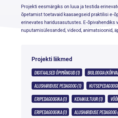
Projekti eesmärgiks on luua ja testida erine
õpetamist toetavaid kaasaegseid praktilisi e-
erinevates haridusasutustes. E-õpivahendiks võ
nuputamisülesanded, videod, animatsioonid, äpp
Projekti liikmed
DIGITAALSED ÕPIMÄNGUD (1)
BIOLOOGIA (KÕRVAL
ALUSHARIDUSE PEDAGOOG (1)
KUTSEPEDAGOOGIK
ERIPEDAGOOGIKA (1)
KEHAKULTUUR (1)
VÕÕR
ERIPEDAGOOGIKA (1)
ALUSHARIDUSE PEDAGOOG (