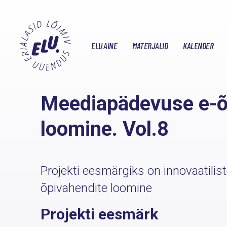
ELU AINE
MATERJALID
KALENDER
Meediapädevuse e-õ
loomine. Vol.8
Projekti eesmärgiks on innovaatili
õpivahendite loomine
Projekti eesmärk