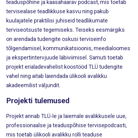
teaduspõhine ja kaasahaarav podcast, mis toetab
tervisealase teadlikkuse kasvu ning pakub
kuulajatele praktilisi juhiseid teadlikumate
terviseotsuste tegemiseks. Teiseks eesmärgiks
on arendada tudengite oskusi terviseinfo
tõlgendamisel, kommunikatsioonis, meedialoomes
ja ekspertintervjuude läbiviimisel. Samuti toetab
projekt erialadevahelist koostööd TLÜ tudengite
vahel ning aitab laiendada ülikooli avalikku
akadeemilist väljundit.
Projekti tulemused
Projekt annab TLÜ-le ja laiemale avalikkusele uue,
professionaalse ja teaduspõhise tervisepodcasti,
mis toetab ülikooli avalikku rolli teaduse