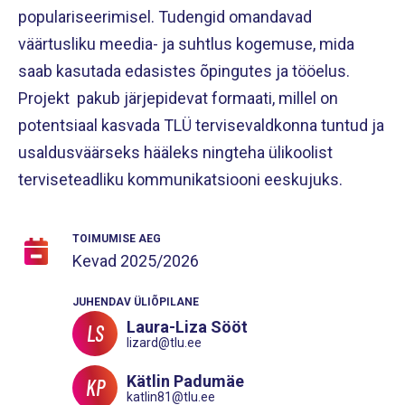
populariseerimisel. Tudengid omandavad
väärtusliku meedia- ja suhtlus kogemuse, mida
saab kasutada edasistes õpingutes ja tööelus.
Projekt pakub järjepidevat formaati, millel on
potentsiaal kasvada TLÜ tervisevaldkonna tuntud ja
usaldusväärseks hääleks ningteha ülikoolist
terviseteadliku kommunikatsiooni eeskujuks.
TOIMUMISE AEG
Kevad
2025/2026
JUHENDAV ÜLIÕPILANE
Laura-Liza Sööt
LS
lizard@tlu.ee
Kätlin Padumäe
KP
katlin81@tlu.ee