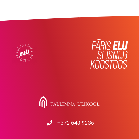
PÄRIS
ELU
SEISNEB
KOOSTÖÖS
+372 640 9236