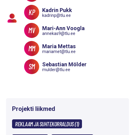
Kadrin Pukk
KP
kadrinp@tlu.ee
Mari-Ann Voogla
MV
annekas9@tlu.ee
Maria Mettas
MM
mariamet@tlu.ee
Sebastian Mölder
SM
mulder@tlu.ee
Projekti liikmed
REKLAAM JA SUHTEKORRALDUS (1)