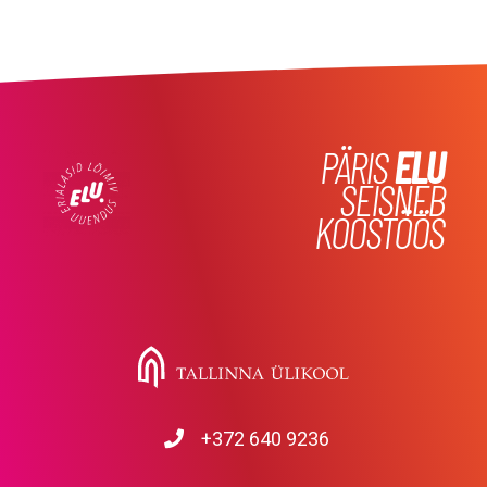
PÄRIS
ELU
SEISNEB
KOOSTÖÖS
+372 640 9236