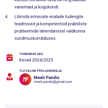
vanemaid ja kogukondi.
Lõimida erinevate erialade tudengite
teadmised ja kompetentsid praktiliste
probleemide lahendamisel valdkonna
sündmuskorralduses.
TOIMUMISE AEG
Kevad
2024/2025
TLÜ VÄLINE PÕHIJUHENDAJA
Meeli Pandis
MP
meeli.pandis@gmail.com