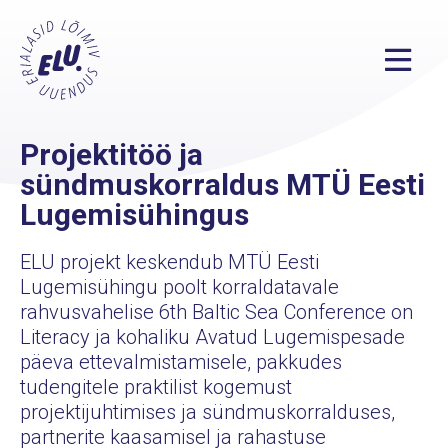
Projektitöö ja
sündmuskorraldus MTÜ Eesti
Lugemisühingus
ELU projekt keskendub MTÜ Eesti
Lugemisühingu poolt korraldatavale
rahvusvahelise 6th Baltic Sea Conference on
Literacy ja kohaliku Avatud Lugemispesade
päeva ettevalmistamisele, pakkudes
tudengitele praktilist kogemust
projektijuhtimises ja sündmuskorralduses,
partnerite kaasamisel ja rahastuse