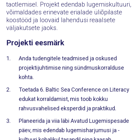
taotlemisel. Projekt edendab lugemiskultuuri,
võimaldades erinevate erialade üliõpilaste
koostööd ja loovaid lahendusi reaalsete
väljakutsete jaoks.
Projekti eesmärk
Anda tudengitele teadmised ja oskused
projektijuhtimise ning sündmuskorralduse
kohta.
Toetada 6. Baltic Sea Conference on Literacy
edukat korraldamist, mis toob kokku
rahvusvahelised eksperdid ja praktikud.
Planeerida ja viia läbi Avatud Lugemispesade
päev, mis edendab lugemisharjumusi ja -
kultuuri kohalikul tasandil ning kaasab