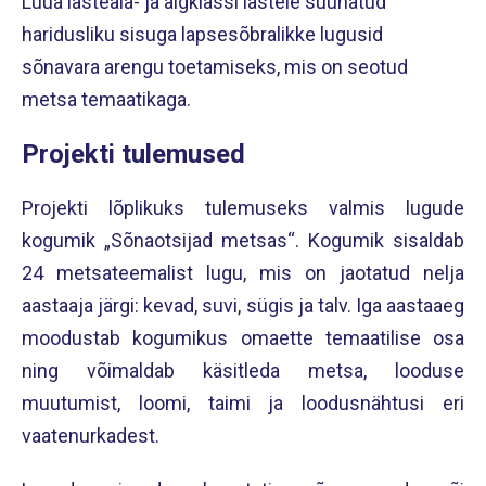
Luua lasteaia- ja algklassi lastele suunatud
haridusliku sisuga lapsesõbralikke lugusid
sõnavara arengu toetamiseks, mis on seotud
metsa temaatikaga.
Projekti tulemused
Projekti lõplikuks tulemuseks valmis lugude
kogumik „Sõnaotsijad metsas“. Kogumik sisaldab
24 metsateemalist lugu, mis on jaotatud nelja
aastaaja järgi: kevad, suvi, sügis ja talv. Iga aastaaeg
moodustab kogumikus omaette temaatilise osa
ning võimaldab käsitleda metsa, looduse
muutumist, loomi, taimi ja loodusnähtusi eri
vaatenurkadest.