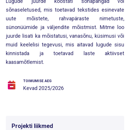
Lugude juurde koostati sõnapangad või
sõnaseletused, mis toetavad tekstides esinevate
uute mõistete, rahvapäraste nimetuste,
sünonüümide ja väljendite mõistmist. Mitme loo
juurde lisati ka mõistatusi, vanasõnu, küsimusi või
muid keelelisi tegevusi, mis aitavad lugude sisu
kinnistada ja toetavad laste aktiivset
kaasamõtlemist.
TOIMUMISE AEG
Kevad
2025/2026
Projekti liikmed