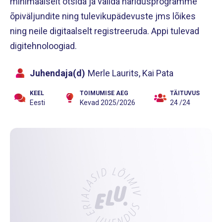
minimaalselt otsida ja valida haridusprogramme
õpiväljundite ning tulevikupädevuste jms lõikes
ning neile digitaalselt registreeruda. Appi tulevad
digitehnoloogiad.
Juhendaja(d)
Merle Laurits, Kai Pata
KEEL
TOIMUMISE AEG
TÄITUVUS
Eesti
Kevad 2025/2026
24 /24