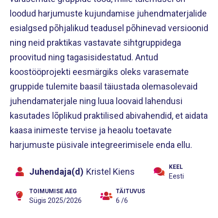
loodud harjumuste kujundamise juhendmaterjalide
esialgsed põhjalikud teadusel põhinevad versioonid
ning neid praktikas vastavate sihtgruppidega
proovitud ning tagasisidestatud. Antud
koostööprojekti eesmärgiks oleks varasemate
gruppide tulemite baasil täiustada olemasolevaid
juhendamaterjale ning luua loovaid lahendusi
kasutades lõplikud praktilised abivahendid, et aidata
kaasa inimeste tervise ja heaolu toetavate
harjumuste püsivale integreerimisele enda ellu.
KEEL
Juhendaja(d)
Kristel Kiens
Eesti
TOIMUMISE AEG
TÄITUVUS
Sügis 2025/2026
6 /6