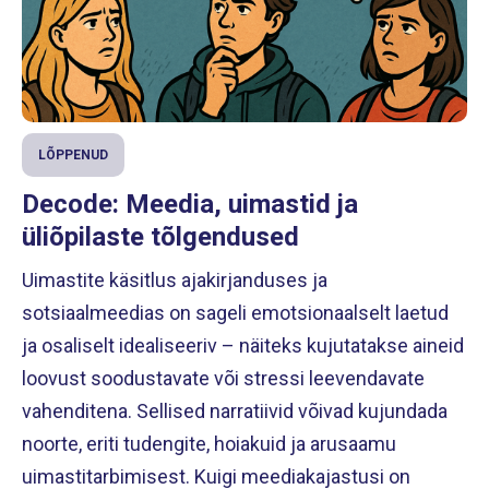
LÕPPENUD
Decode: Meedia, uimastid ja
üliõpilaste tõlgendused
Uimastite käsitlus ajakirjanduses ja
sotsiaalmeedias on sageli emotsionaalselt laetud
ja osaliselt idealiseeriv – näiteks kujutatakse aineid
loovust soodustavate või stressi leevendavate
vahenditena. Sellised narratiivid võivad kujundada
noorte, eriti tudengite, hoiakuid ja arusaamu
uimastitarbimisest. Kuigi meediakajastusi on