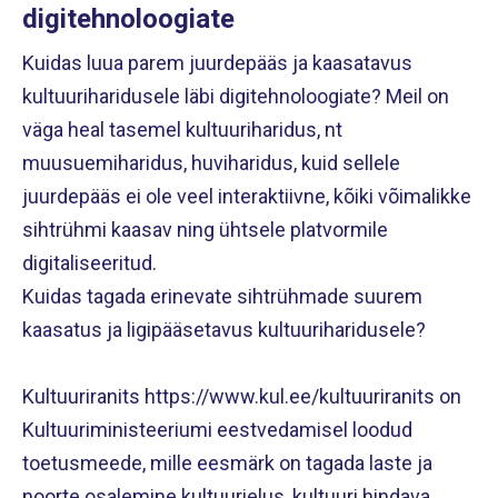
digitehnoloogiate
Kuidas luua parem juurdepääs ja kaasatavus
kultuuriharidusele läbi digitehnoloogiate? Meil on
väga heal tasemel kultuuriharidus, nt
muusuemiharidus, huviharidus, kuid sellele
juurdepääs ei ole veel interaktiivne, kõiki võimalikke
sihtrühmi kaasav ning ühtsele platvormile
digitaliseeritud.
Kuidas tagada erinevate sihtrühmade suurem
kaasatus ja ligipääsetavus kultuuriharidusele?
Kultuuriranits https://www.kul.ee/kultuuriranits on
Kultuuriministeeriumi eestvedamisel loodud
toetusmeede, mille eesmärk on tagada laste ja
noorte osalemine kultuurielus, kultuuri hindava