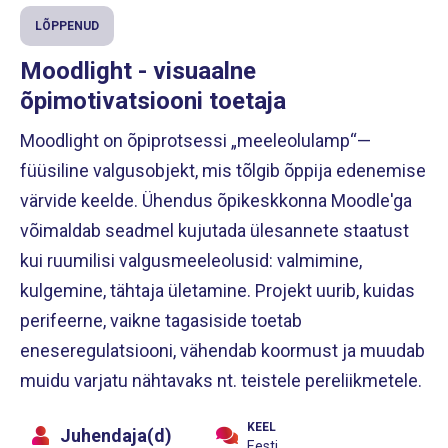
LÕPPENUD
Moodlight - visuaalne
õpimotivatsiooni toetaja
Moodlight on õpiprotsessi „meeleolulamp“—
füüsiline valgusobjekt, mis tõlgib õppija edenemise
värvide keelde. Ühendus õpikeskkonna Moodle'ga
võimaldab seadmel kujutada ülesannete staatust
kui ruumilisi valgusmeeleolusid: valmimine,
kulgemine, tähtaja ületamine. Projekt uurib, kuidas
perifeerne, vaikne tagasiside toetab
eneseregulatsiooni, vähendab koormust ja muudab
muidu varjatu nähtavaks nt. teistele pereliikmetele.
KEEL
Juhendaja(d)
Eesti