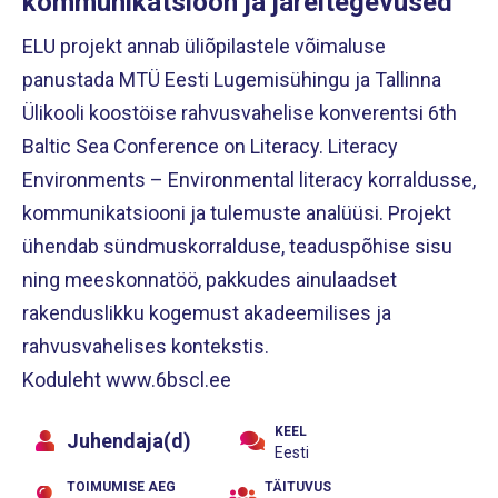
kommunikatsioon ja järeltegevused
ELU projekt annab üliõpilastele võimaluse
panustada MTÜ Eesti Lugemisühingu ja Tallinna
Ülikooli koostöise rahvusvahelise konverentsi 6th
Baltic Sea Conference on Literacy. Literacy
Environments – Environmental literacy korraldusse,
kommunikatsiooni ja tulemuste analüüsi. Projekt
ühendab sündmuskorralduse, teaduspõhise sisu
ning meeskonnatöö, pakkudes ainulaadset
rakenduslikku kogemust akadeemilises ja
rahvusvahelises kontekstis.
Koduleht www.6bscl.ee
KEEL
Juhendaja(d)
Eesti
TOIMUMISE AEG
TÄITUVUS