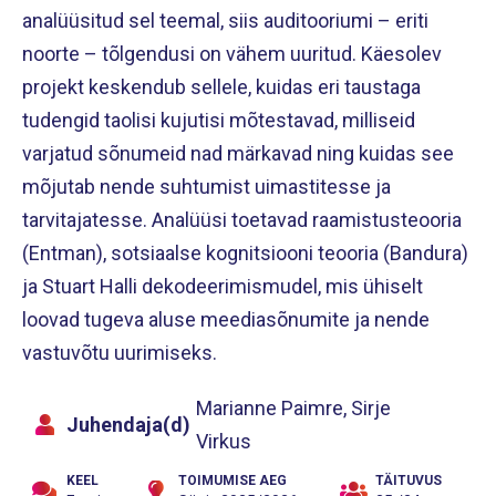
analüüsitud sel teemal, siis auditooriumi – eriti
noorte – tõlgendusi on vähem uuritud. Käesolev
projekt keskendub sellele, kuidas eri taustaga
tudengid taolisi kujutisi mõtestavad, milliseid
varjatud sõnumeid nad märkavad ning kuidas see
mõjutab nende suhtumist uimastitesse ja
tarvitajatesse. Analüüsi toetavad raamistusteooria
(Entman), sotsiaalse kognitsiooni teooria (Bandura)
ja Stuart Halli dekodeerimismudel, mis ühiselt
loovad tugeva aluse meediasõnumite ja nende
vastuvõtu uurimiseks.
Marianne Paimre, Sirje
Juhendaja(d)
Virkus
KEEL
TOIMUMISE AEG
TÄITUVUS