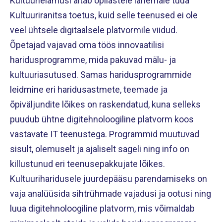
Kultuurielamusi aitab õpilastele lähemale tuua
Kultuuriranitsa toetus, kuid selle teenused ei ole
veel ühtsele digitaalsele platvormile viidud.
Õpetajad vajavad oma töös innovaatilisi
haridusprogramme, mida pakuvad mälu- ja
kultuuriasutused. Samas haridusprogrammide
leidmine eri haridusastmete, teemade ja
õpiväljundite lõikes on raskendatud, kuna selleks
puudub ühtne digitehnoloogiline platvorm koos
vastavate IT teenustega. Programmid muutuvad
sisult, olemuselt ja ajaliselt sageli ning info on
killustunud eri teenusepakkujate lõikes.
Kultuuriharidusele juurdepääsu parendamiseks on
vaja analüüsida sihtrühmade vajadusi ja ootusi ning
luua digitehnoloogiline platvorm, mis võimaldab