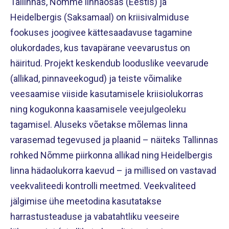
Tallinnas, Nõmme linnaosas (Eestis) ja
Heidelbergis (Saksamaal) on kriisivalmiduse
fookuses joogivee kättesaadavuse tagamine
olukordades, kus tavapärane veevarustus on
häiritud. Projekt keskendub looduslike veevarude
(allikad, pinnaveekogud) ja teiste võimalike
veesaamise viiside kasutamisele kriisiolukorras
ning kogukonna kaasamisele veejulgeoleku
tagamisel. Aluseks võetakse mõlemas linna
varasemad tegevused ja plaanid – näiteks Tallinnas
rohked Nõmme piirkonna allikad ning Heidelbergis
linna hädaolukorra kaevud – ja millised on vastavad
veekvaliteedi kontrolli meetmed. Veekvaliteed
jälgimise ühe meetodina kasutatakse
harrastusteaduse ja vabatahtliku veeseire