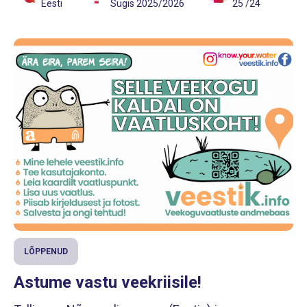
Eesti
Sügis 2025/2026
25 /24
LÕPPENUD
Astume vastu veekriisile!