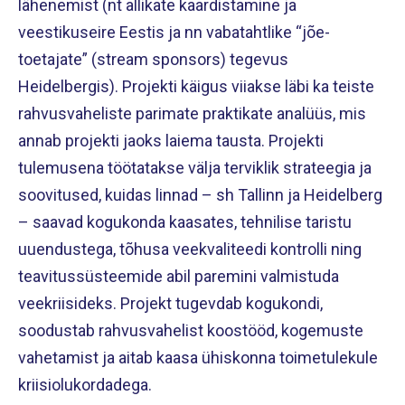
lähenemist (nt allikate kaardistamine ja
veestikuseire Eestis ja nn vabatahtlike “jõe-
toetajate” (stream sponsors) tegevus
Heidelbergis). Projekti käigus viiakse läbi ka teiste
rahvusvaheliste parimate praktikate analüüs, mis
annab projekti jaoks laiema tausta. Projekti
tulemusena töötatakse välja terviklik strateegia ja
soovitused, kuidas linnad – sh Tallinn ja Heidelberg
– saavad kogukonda kaasates, tehnilise taristu
uuendustega, tõhusa veekvaliteedi kontrolli ning
teavitussüsteemide abil paremini valmistuda
veekriisideks. Projekt tugevdab kogukondi,
soodustab rahvusvahelist koostööd, kogemuste
vahetamist ja aitab kaasa ühiskonna toimetulekule
kriisiolukordadega.