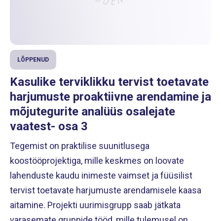
LÕPPENUD
Kasulike terviklikku tervist toetavate
harjumuste proaktiivne arendamine ja
mõjutegurite analüüs osalejate
vaatest- osa 3
Tegemist on praktilise suunitlusega
koostööprojektiga, mille keskmes on loovate
lahenduste kaudu inimeste vaimset ja füüsilist
tervist toetavate harjumuste arendamisele kaasa
aitamine. Projekti uurimisgrupp saab jätkata
varasemate gruppide tööd, mille tulemusel on