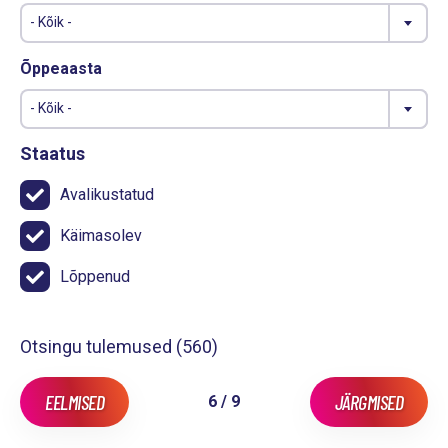
- Kõik -
Õppeaasta
- Kõik -
Staatus
Avalikustatud
Käimasolev
Lõppenud
Otsingu tulemused (
560
)
EELMISED
JÄRGMISED
6 / 9