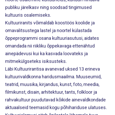
publiku järelkasv ning soodsad tingimused
kultuuris osalemiseks.
Kultuuriranits võimaldab koostöös koolide ja
omavalitsustega lastel ja noortel külastada
õppeprogrammi osana kultuuriasutusi, aidates
omandada nii riikliku õppekavaga ettenähtud
ainepädevusi kui ka kasvada loovateks ja
mitmekülgseteks isiksusteks.
Läbi Kultuurirantisa avanevad uksed 13 erineva
kultuurivaldkonna haridusmaailma. Muuseumid,
teatrid, muusika, kirjandus, kunst, foto, meedia,
filmikunst, disain, arhitektuur, tants, folkloor ja
rahvakultuur puudutavad kõikide ainevaldkondade
aktuaalseid teemasid kogu põhihariduse ulatuses.