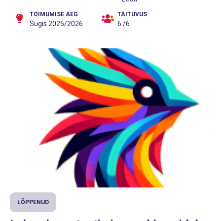
TOIMUMISE AEG
TÄITUVUS
Sügis 2025/2026
6 /6
LÕPPENUD