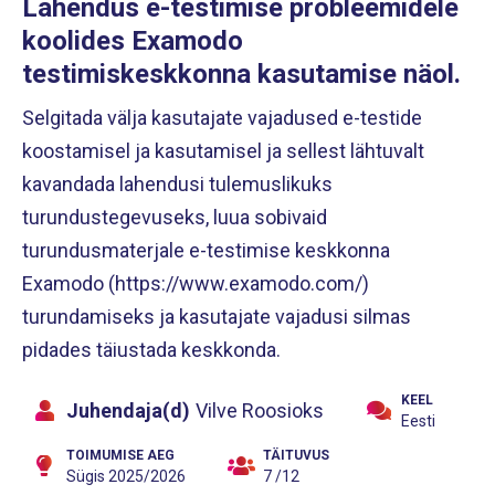
Lahendus e-testimise probleemidele
koolides Examodo
testimiskeskkonna kasutamise näol.
Selgitada välja kasutajate vajadused e-testide
koostamisel ja kasutamisel ja sellest lähtuvalt
kavandada lahendusi tulemuslikuks
turundustegevuseks, luua sobivaid
turundusmaterjale e-testimise keskkonna
Examodo (https://www.examodo.com/)
turundamiseks ja kasutajate vajadusi silmas
pidades täiustada keskkonda.
KEEL
Juhendaja(d)
Vilve Roosioks
Eesti
TOIMUMISE AEG
TÄITUVUS
Sügis 2025/2026
7 /12