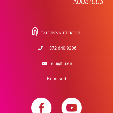
KOOSTÖÖS
+372 640 9236
elu@tlu.ee
Küpsised