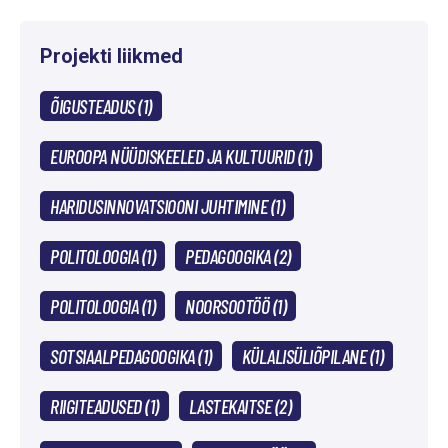
Projekti liikmed
ÕIGUSTEADUS (1)
EUROOPA NÜÜDISKEELED JA KULTUURID (1)
HARIDUSINNOVATSIOONI JUHTIMINE (1)
POLITOLOOGIA (1)
PEDAGOOGIKA (2)
POLITOLOOGIA (1)
NOORSOOTÖÖ (1)
SOTSIAALPEDAGOOGIKA (1)
KÜLALISÜLIÕPILANE (1)
RIIGITEADUSED (1)
LASTEKAITSE (2)