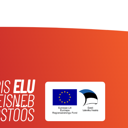
IS
ELU
EISNEB
STÖÖS