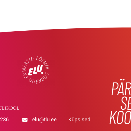
PÄR
S
KOO
9236
elu@tlu.ee
Küpsised