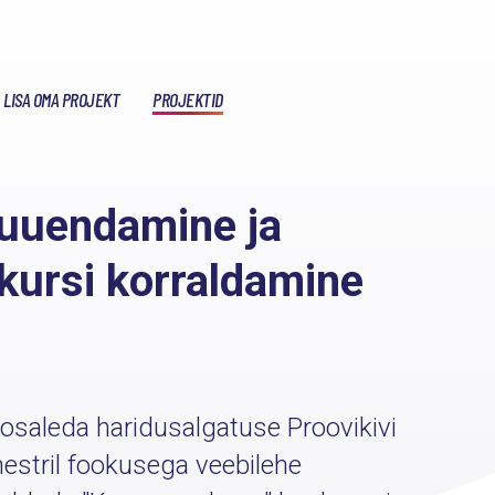
LISA OMA PROJEKT
PROJEKTID
 uuendamine ja
ursi korraldamine
k osaleda haridusalgatuse Proovikivi
mestril fookusega veebilehe