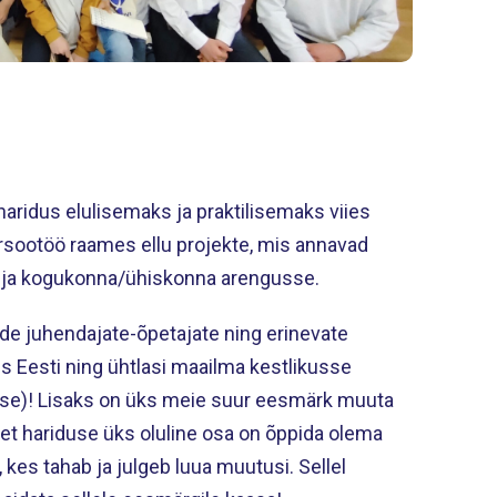
haridus elulisemaks ja praktilisemaks viies
rsootöö raames ellu projekte, mis annavad
 ja kogukonna/ühiskonna arengusse.
de juhendajate-õpetajate ning erinevate
 Eesti ning ühtlasi maailma kestlikusse
se)! Lisaks on üks meie suur eesmärk muuta
 et hariduse üks oluline osa on õppida olema
kes tahab ja julgeb luua muutusi. Sellel