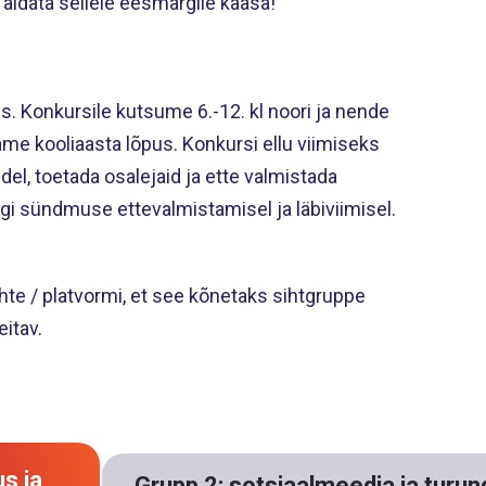
aidata sellele eesmärgile kaasa!
s. Konkursile kutsume 6.-12. kl noori ja nende
me kooliaasta lõpus. Konkursi ellu viimiseks
sidel, toetada osalejaid ja ette valmistada
gi sündmuse ettevalmistamisel ja läbiviimisel.
hte / platvormi, et see kõnetaks sihtgruppe
eitav.
s ja
Grupp 2: sotsiaalmeedia ja turun