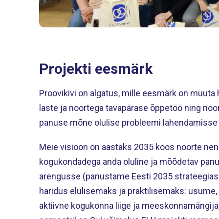
Projekti eesmärk
Proovikivi on algatus, mille eesmärk on muuta 
laste ja noortega tavapärase õppetöö ning noo
panuse mõne olulise probleemi lahendamisse
Meie visioon on aastaks 2035 koos noorte nen
kogukondadega anda oluline ja mõõdetav panus
arengusse (panustame Eesti 2035 strateegias
haridus elulisemaks ja praktilisemaks: usume,
aktiivne kogukonna liige ja meeskonnamängija, 