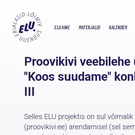
ELU AINE
MATERJALID
KALENDER
Proovikivi veebilehe
"Koos suudame" konk
III
Selles ELU projektis on sul võimali
(proovikivi.ee) arendamisel (sel se