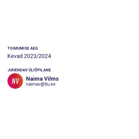
TOIMUMISE AEG
Kevad
2023/2024
JUHENDAV ÜLIÕPILANE
Naima Vilms
NV
naimav@tlu.ee