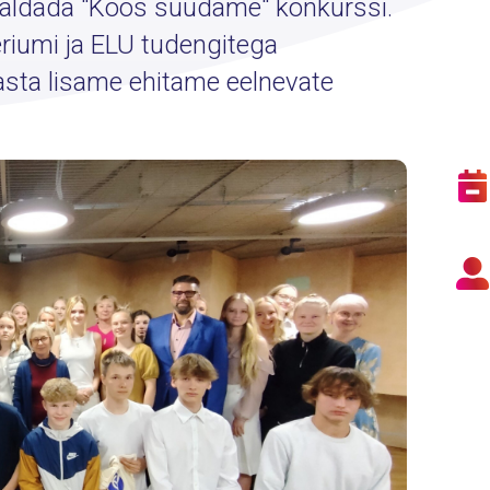
rraldada "Koos suudame" konkurssi.
riumi ja ELU tudengitega
aasta lisame ehitame eelnevate