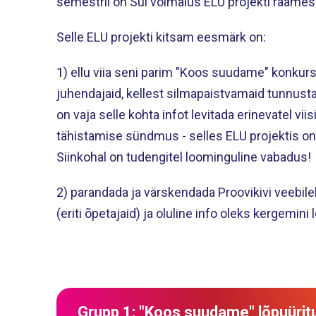
semestril on Sul võimalus ELU projekti raames 
Selle ELU projekti kitsam eesmärk on:
1) ellu viia seni parim "Koos suudame" konkurs
juhendajaid, kellest silmapaistvamaid tunnusta
on vaja selle kohta infot levitada erinevatel vii
tähistamise sündmus - selles ELU projektis on
Siinkohal on tudengitel loominguline vabadus!
2) parandada ja värskendada Proovikivi veebile
(eriti õpetajaid) ja oluline info oleks kergemini l
Grupp 1: "Koos suudame" lõpuüritu